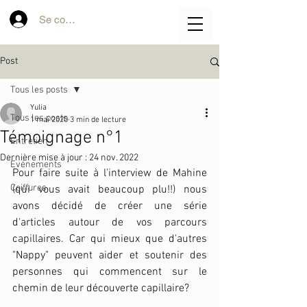
Se connecter
Post
Tous les posts
Yulia
Tous les posts
1 mai 2020
3 min de lecture
Témoignage n°1
Entretien
Dernière mise à jour :
24 nov. 2022
Evénements
Pour faire suite à l'interview de Mahine 
Coiffures
(qui vous avait beaucoup plu!!) nous 
avons décidé de créer une série 
d'articles autour de vos parcours 
capillaires. Car qui mieux que d'autres 
"Nappy" peuvent aider et soutenir des 
personnes qui commencent sur le 
chemin de leur découverte capillaire?