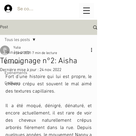
Se connecter
Post
Tous les posts
Yulia
Tous les posts
6 janv. 2021
7 min de lecture
Témoignage n°2: Aisha
Entretien
Dernière mise à jour :
24 nov. 2022
Evénements
Fort d’une histoire qui lui est propre, le 
Coiffures
cheveu crépu est souvent le mal aimé 
des textures capillaires. 
Il a été moqué, dénigré, dénaturé, et 
encore actuellement, il est rare de voir 
des cheveux naturellement crépus 
arborés fièrement dans la rue. Depuis 
quelques années, le mouvement Nappy a 