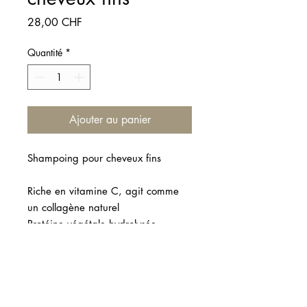
Prix
28,00 CHF
Quantité
*
Ajouter au panier
Shampoing pour cheveux fins
Riche en vitamine C, agit comme
un collagène naturel
Protéine végétale hydrolysée
(alternative végétalienne à la
kératine naturelle), composée d'un
mélange de protéines de riz et de
soja avec des acides aminés