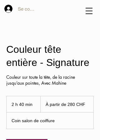
Se connecter
Couleur tête
entière - Signature
Couleur sur toute la tête, de la racine
jusqu’aux pointes, Avec Mahine
À
partir
2 h 40 min
2
À partir de 280 CHF
de
280
h
francs
suisses
4
Coin salon de coiffure
0
m
i