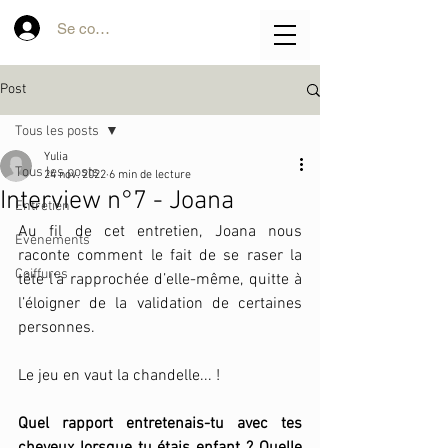
Se connecter
Post
Tous les posts
Yulia
Tous les posts
24 nov. 2022
6 min de lecture
Interview n°7 - Joana
Entretien
Au fil de cet entretien, Joana nous 
Evénements
raconte comment le fait de se raser la 
Coiffures
tête l’a rapprochée d’elle-même, quitte à 
l’éloigner de la validation de certaines 
personnes. 
Le jeu en vaut la chandelle... ! 
Quel rapport entretenais-tu avec tes 