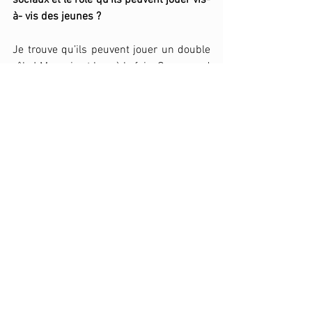
sociaux et le rôle qu’ils peuvent jouer vis-
à- vis des jeunes ?
Je trouve qu’ils peuvent jouer un double 
rôle ! Mauvais et bon à la fois. On se perd 
tous plus ou moins lorsque l’on est 
jeune, et le fait d’avoir toujours sous les 
yeux des personnes à qui se comparer 
n’est pas forcément salvateur. D’autant 
plus que les réseaux aussi romancent la 
réalité. 
Même pour moi, qui suis plus âgée et qui 
choisis attentivement les personnes que 
je suis, je fais des pauses pour 
m’éloigner des réseaux. Je trouve que ça 
peut parfois devenir néfaste. 
Justement, quel regard portent tes 