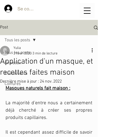
Se connecter
Post
Tous les posts
Yulia
Tous les posts
2 févr. 2020
3 min de lecture
Application d'un masque, et
Entretien
recettes faites maison
Evénements
Dernière mise à jour :
24 nov. 2022
Coiffures
Masques naturels fait maison :
La majorité d’entre nous a certainement 
déjà cherché à créer ses propres 
produits capillaires.
Il est cependant assez difficile de savoir 